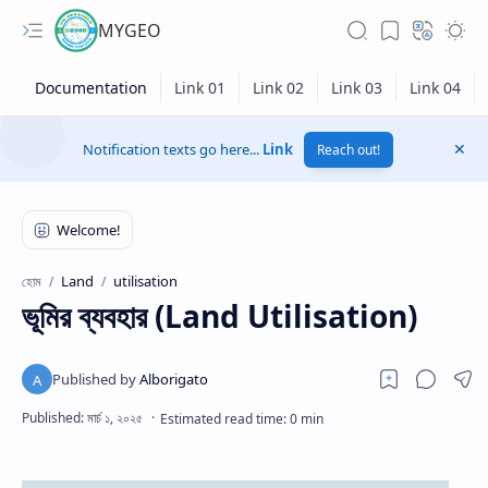
MYGEO
Notification texts go here...
Link
Reach out!
Land
utilisation
হোম
ভূমির ব্যবহার (Land Utilisation)
Hidden Menu