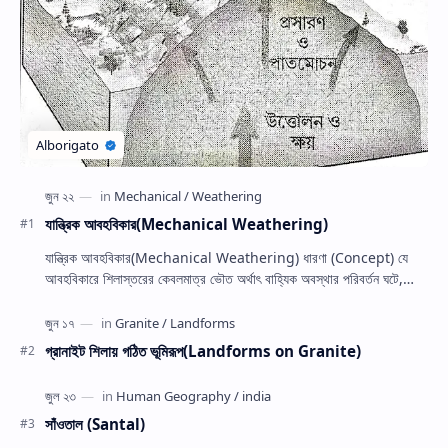
যান্ত্রিক আবহবিকার(Mechanical Weathering)
যান্ত্রিক আবহবিকার(Mechanical Weathering) ধারণা (Concept) যে
আবহবিকারে শিলাস্তরের কেবলমাত্র ভৌত অর্থাৎ বাহ্যিক অবস্থার পরিবর্তন ঘটে,
কিন্তু শিলার অভ্…
গ্রানাইট শিলায় গঠিত ভূমিরূপ(Landforms on Granite)
সাঁওতাল (Santal)