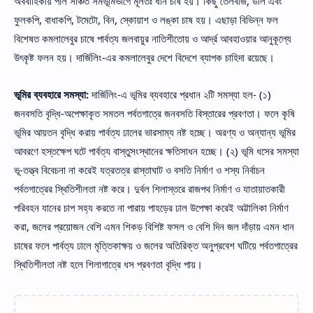
অববাহিকায় পলি সঞ্চিত সমভূমিভাগে মূলতঃ ধান চাষ হয়। কিছু তৈলবীজ, ডাল এবং
ফুলকপি, বাধাকপি, টমেটো, বিন, স্কোয়াশ ও লঙ্কা চাষ হয়। এছাড়া বিভিন্ন ফল
বিশেষত কমলালেবুর চাষে পার্বত্য জলবায়ুর নাতিশীতোয় ও আর্দ্র আবহাওয়ার আনুকূল্যে
উৎকৃষ্ট ফলন হয়। দার্জিলিং-এর কমলালেবুর দেশে বিদেশে ব্যাপক চাহিদা রয়েছে।
ভূমির ব্যবহারে সমস্যা:
দার্জিলিং-এ ভূমির ব্যবহারে প্রধান ২টি সমস্যা হল- (১)
জনবসতি বৃদ্ধি-অপেক্ষাকৃত সমতল পর্বতগাত্রে জনবসতি বিস্তারের প্রবণতা। ফলে কৃষি
ভূমির আয়তন বৃদ্ধি করায় পার্বত্য ঢালের ভারসাম্য নষ্ট হচ্ছে। অরণ্য ও অন্যান্য ভূমির
আবরণে হস্তক্ষেপ ঘটে পার্বত্য বাস্তুসংস্থানের ক্ষতিসাধন হচ্ছে। (২) ভূমি ধসের সমস্যা
ভূ-তত্ত্ব বিবেচনা না করেই যত্রতত্র রাস্তাঘাট ও বসতি নির্মাণ ও শস্য নির্বাচন
পর্বতগাত্রের স্থিতিশীলতা নষ্ট করে। দুর্বল শিলাস্তরে রাজপথ নির্মাণ ও যাতায়াতকারী
পরিবহন যানের চাপ সহ্য করতে না পারায় পাহড়ের ঢাল উপেক্ষা করেই অট্টালিকা নির্মাণ
করা, জলের প্রয়োজন বেশি এমন শিকড় বিশিষ্ট ফসল ও বেশি দিন জল দাঁড়ায় এমন ধান
চাষের ফলে পার্বত্য ঢালে মৃত্তিকাক্ষয় ও জলের অতিরিক্ত অনুপ্রবেশ ঘটিয়ে পর্বতগাত্রের
স্থিতিশীলতা নষ্ট হলে শিলাগাত্রে ধস প্রবণতা বৃদ্ধি পায়।