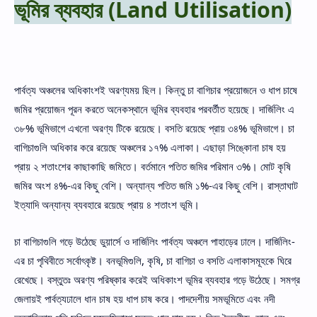
ভূমির ব্যবহার (Land Utilisation)
Hidden Menu
পার্বত্য অঞ্চলের অধিকাংশই অরণ্যময় ছিল। কিন্তু চা বাগিচার প্রয়োজনে ও ধাপ চাষে
জমির প্রয়োজন পূরন করতে অনেকস্থানে ভূমির ব্যবহার পরবর্তীত হয়েছে। দার্জিলিং এ
৩৮% ভূমিভাগে এখনো অরণ্য টিকে রয়েছে। বসতি রয়েছে প্রায় ৩৪% ভূমিভাগে। চা
বাগিচাগুলি অধিকার করে রয়েছে অঞ্চলের ১৭% এলাকা। এছাড়া সিঙ্কোনা চাষ হয়
প্রায় ২ শতাংশের কাছাকাছি জমিতে। বর্তমানে পতিত জমির পরিমান ৩%। মোট কৃষি
জমির অংশ ৪%-এর কিছু বেশি। অন্যান্য পতিত জমি ১%-এর কিছু বেশি। রাস্তাঘাট
ইত্যাদি অন্যান্য ব্যবহারে রয়েছে প্রায় ৪ শতাংশ ভূমি।
চা বাগিচাগুলি গড়ে উঠেছে ডুয়ার্সে ও দার্জিলিং পার্বত্য অঞ্চলে পাহাড়ের ঢালে। দার্জিলিং-
এর চা পৃথিবীতে সর্বোৎকৃষ্ট। বনভূমিগুলি, কৃষি, চা বাগিচা ও বসতি এলাকাসমূহকে ঘিরে
রেখেছে। বস্তুতঃ অরণ্য পরিষ্কার করেই অধিকাংশ ভূমির ব্যবহার গড়ে উঠেছে। সমগ্র
জেলায়ই পার্বত্যঢালে ধান চাষ হয় ধাপ চাষ করে। পাদদেশীয় সমভূমিতে এবং নদী