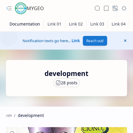
MYGEO
Notification texts go here...
Link
Reach out!
development
development
Hidden Menu