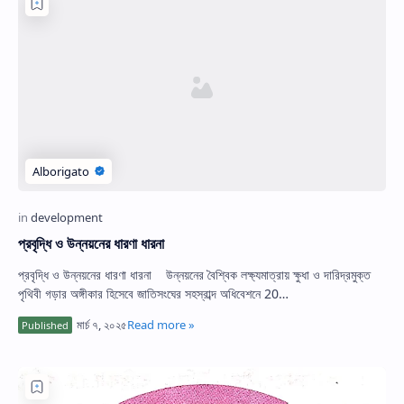
প্রবৃদ্ধি ও উন্নয়নের ধারণা ধারনা
প্রবৃদ্ধি ও উন্নয়নের ধারণা ধারনা উন্নয়নের বৈশ্বিক লক্ষ্যমাত্রায় ক্ষুধা ও দারিদ্রমুক্ত
পৃথিবী গড়ার অঙ্গীকার হিসেবে জাতিসংঘের সহস্রাব্দ অধিবেশনে 20…