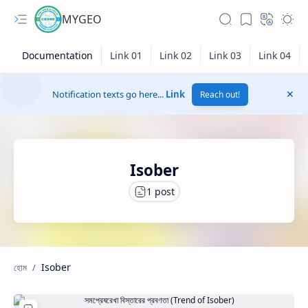
MYGEO
Notification texts go here...
Link
Reach out!
Isober
Isober
Hidden Menu