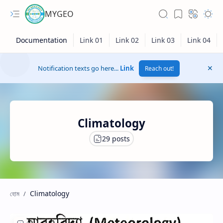
MYGEO
Notification texts go here...
Link
Reach out!
Climatology
Climatology
Hidden Menu