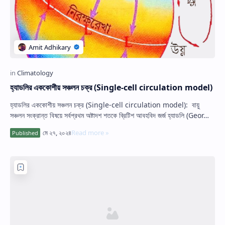
হ্যাডলির এককোশীয় সঞ্চলন চক্র (Single-cell circulation model)
হ্যাডলির এককোশীয় সঞ্চলন চক্র (Single-cell circulation model): বায়ু
সঞ্চলন সংক্রান্ত বিষয়ে সর্বপ্রথম অষ্টাদশ শতকে ব্রিটিশ আবহবিদ জর্জ হ্যাডলি (Geor…