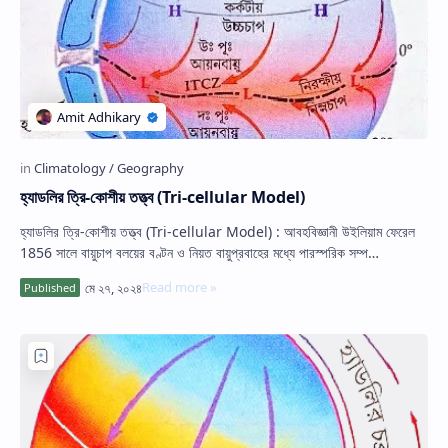
হ্যাডলির ত্রি-কোশীয় তত্ত্ব (Tri-cellular Model)
হ্যাডলির ত্রি-কোশীয় তত্ত্ব (Tri-cellular Model) : আবহবিজ্ঞানী উইলিয়াম ফেরেল
1856 সালে বায়ুচাপ বলয়ের বণ্টন ও নিয়ত বায়ুপ্রবাহের মধ্যে পারস্পরিক সম্প…