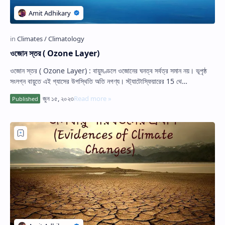
ওজোন স্তর ( Ozone Layer)
ওজোন স্তর ( Ozone Layer) : বায়ুমণ্ডলে ওজোনের ঘনত্ব সর্বত্র সমান নয়। ভূপৃষ্ঠ
সংলগ্ন বায়ুতে এই গ্যাসের উপস্থিতি অতি নগণ্য। স্ট্যাটোস্ফিয়ারের 15 থে…