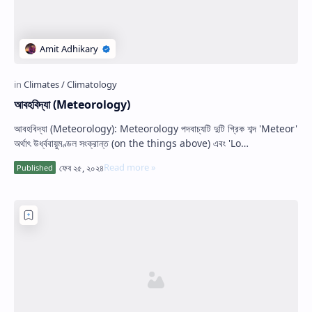
আবহবিদ্যা (Meteorology)
আবহবিদ্যা (Meteorology): Meteorology পদবাচ্যটি দুটি গ্রিক শব্দ 'Meteor'
অর্থাৎ উর্ধ্ববায়ুমণ্ডল সংক্রান্ত (on the things above) এবং 'Lo…