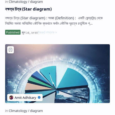
নক্ষত্র চিত্র (Star diagram)
নক্ষত্র চিত্র (Star diagram) : সংজ্ঞা (Definition) : একটি কেন্দ্রবিন্দু থেকে
নিয়মিত অথবা অনিয়মিত কৌণিক ব্যবধানে অর্থাৎ কৌণিক দূরত্বে চতুর্দিকে প্…