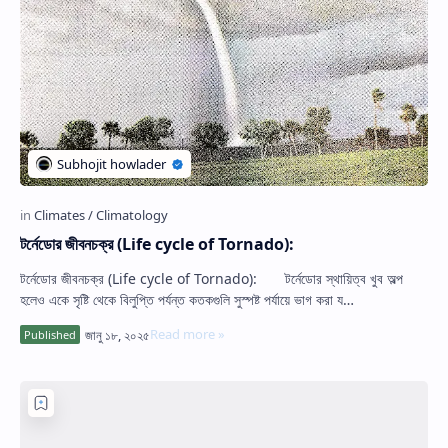
টর্নেডোর জীবনচক্র (Life cycle of Tornado):
টর্নেডোর জীবনচক্র (Life cycle of Tornado): টর্নেডোর স্থায়িত্ব খুব অল্প
হলেও একে সৃষ্টি থেকে বিলুপ্তি পর্যন্ত কতকগুলি সুস্পষ্ট পর্যায়ে ভাগ করা য…