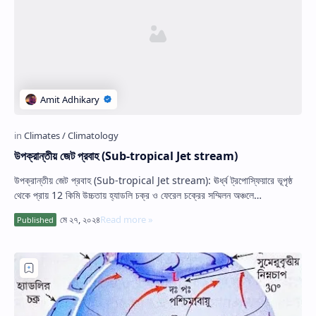
উপক্রান্তীয় জেট প্রবাহ (Sub-tropical Jet stream)
উপক্রান্তীয় জেট প্রবাহ (Sub-tropical Jet stream): ঊর্ধ্ব ট্রপোস্ফিয়ারে ভূপৃষ্ঠ
থেকে প্রায় 12 কিমি উচ্চতায় হ্যাডলি চক্র ও ফেরেল চক্রের সম্মিলন অঞ্চলে…