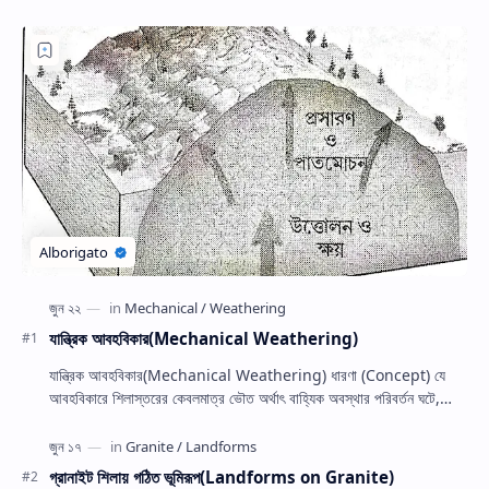
যান্ত্রিক আবহবিকার(Mechanical Weathering)
যান্ত্রিক আবহবিকার(Mechanical Weathering) ধারণা (Concept) যে
আবহবিকারে শিলাস্তরের কেবলমাত্র ভৌত অর্থাৎ বাহ্যিক অবস্থার পরিবর্তন ঘটে,
কিন্তু শিলার অভ্…
গ্রানাইট শিলায় গঠিত ভূমিরূপ(Landforms on Granite)