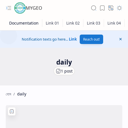
MYGEO
Notification texts go here...
Link
Reach out!
daily
daily
Hidden Menu