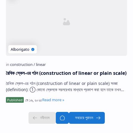
রৈখিক স্কেল-এর গঠন (construction of linear or plain scale)
রৈখিক স্কেল-এর গঠন (construction of linear or plain scale) সংজ্ঞা
(definition): ① কোনো স্কেলকে সরলরেখার মাধ্যমে প্রকাশ করা হলে তাকে তখন
রৈখিক স্কেল ব…