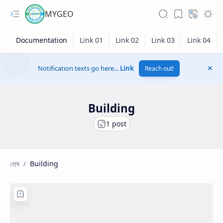
MYGEO
Notification texts go here...
Link
Reach out!
Building
Building
Hidden Menu