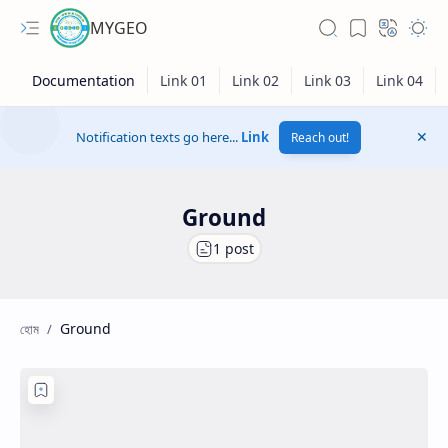
MYGEO
Notification texts go here...
Link
Reach out!
Ground
Ground
Hidden Menu