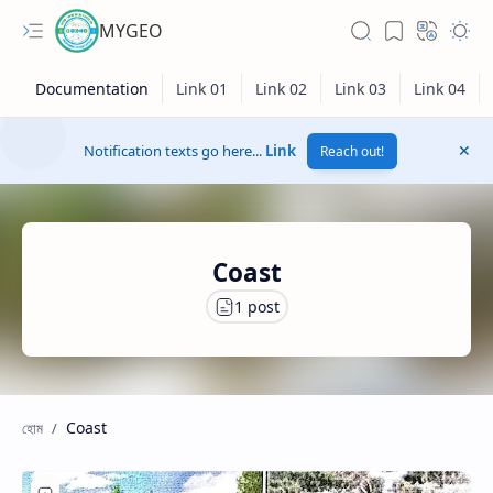
MYGEO
Notification texts go here...
Link
Reach out!
Coast
Coast
Hidden Menu